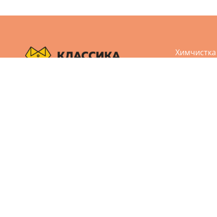
Химчистка
Аквачистк
Чистка обу
Пользовательское соглашение
Чистка кож
Политика конфиденциальности
Реставрац
Дизайн и разработка сайта Агбис
Ремонт од
© 2005-2026 Все права защищены