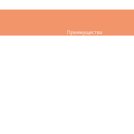
Преимущества
а
Услуги
ви и сумок
О нас
и и дублёнки
Акции
ия пухо-перьевых подушек
Приложение
ежды
Контакты