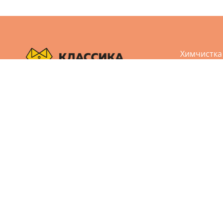
Химчистка
Аквачистк
Чистка обу
Пользовательское соглашение
Чистка кож
Политика конфиденциальности
Реставрац
Дизайн и разработка сайта Агбис
Ремонт од
© 2005-2026 Все права защищены