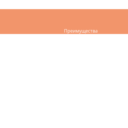
Преимущества
а
Услуги
ви и сумок
О нас
и и дублёнки
Акции
ия пухо-перьевых подушек
Приложение
ежды
Контакты