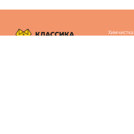
Химчистка
Аквачистк
Чистка обу
Пользовательское соглашение
Чистка кож
Политика конфиденциальности
Реставрац
Дизайн и разработка сайта Агбис
Ремонт од
© 2005-2026 Все права защищены