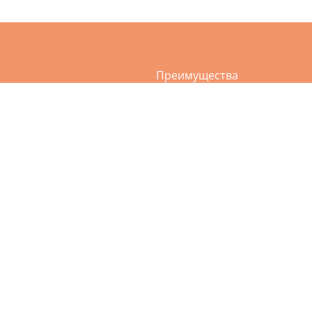
Преимущества
а
Услуги
ви и сумок
О нас
и и дублёнки
Акции
ия пухо-перьевых подушек
Приложение
ежды
Контакты