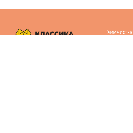
Химчистка
Аквачистк
Чистка обу
Пользовательское соглашение
Чистка кож
Политика конфиденциальности
Реставрац
Дизайн и разработка сайта Агбис
Ремонт од
© 2005-2026 Все права защищены