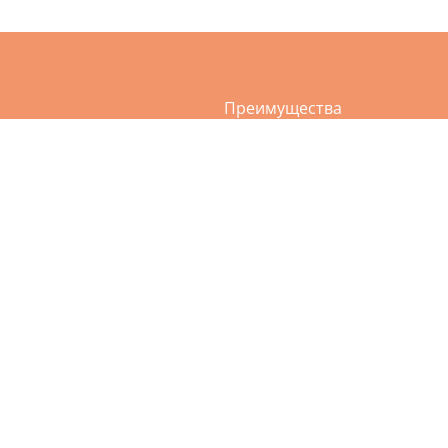
Преимущества
а
Услуги
ви и сумок
О нас
и и дублёнки
Акции
ия пухо-перьевых подушек
Приложение
ежды
Контакты