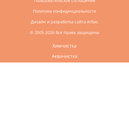
Пользовательское соглашение
Политика конфиденциальности
Дизайн и разработка сайта Агбис
© 2005-2026 Все права защищены
Химчистка
Аквачистка
Чистка обуви и сумок
Чистка кожи и дублёнки
Реставрация пухо-перьевых подушек
Ремонт одежды
Преимущества
Услуги