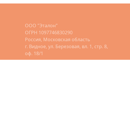
ООО "Эталон"
ОГРН 1097746830290
Россия, Московская область
г. Видное, ул. Березовая, вл. 1, стр. 8,
оф. 18/1
8 (495) 16-25-098
8 (495) 16-25-097
info@dryclassic.ru
Скачивайте приложение