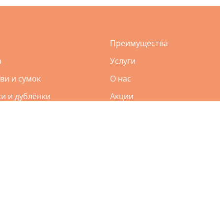
Преимущества
а
Услуги
ви и сумок
О нас
и и дублёнки
Акции
ия пухо-перьевых подушек
Приложение
ежды
Контакты