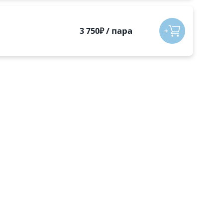
/
пара
3 750
₽