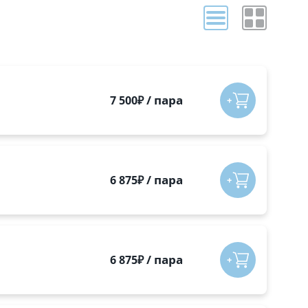
/
пара
7 500
₽
/
пара
6 875
₽
/
пара
6 875
₽