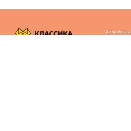
Химчистка
Аквачистк
Чистка обу
Пользовательское соглашение
Чистка кож
Политика конфиденциальности
Реставрац
Дизайн и разработка сайта Агбис
Ремонт од
© 2005-2026 Все права защищены