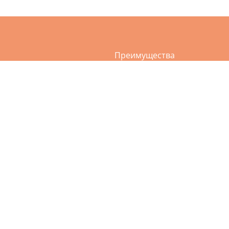
Преимущества
а
Услуги
ви и сумок
О нас
и и дублёнки
Акции
ия пухо-перьевых подушек
Приложение
ежды
Контакты