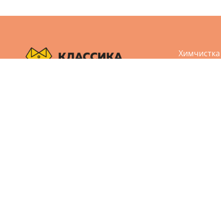
Химчистка
Аквачистк
Чистка обу
Пользовательское соглашение
Чистка кож
Политика конфиденциальности
Реставрац
Дизайн и разработка сайта Агбис
Ремонт од
© 2005-2026 Все права защищены