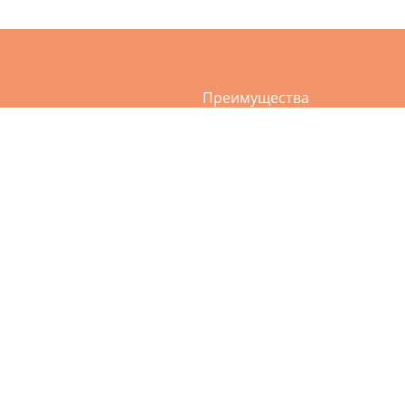
Преимущества
а
Услуги
ви и сумок
О нас
и и дублёнки
Акции
ия пухо-перьевых подушек
Приложение
ежды
Контакты